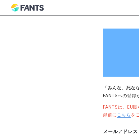
「みんな、死な
FANTSへの登
FANTSは、E
録前に
こちら
を
メールアドレス